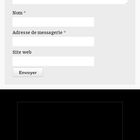
C'était un soir sur C8, je suis tombé l'espace de quelques
minutes à peine sur…
Nom
*
Adresse de messagerie
*
Site web