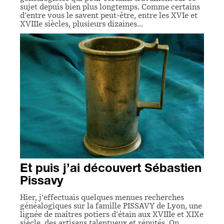
sujet depuis bien plus longtemps. Comme certains
d'entre vous le savent peut-être, entre les XVIe et
XVIIIe siècles, plusieurs dizaines…
Et puis j’ai découvert Sébastien
Pissavy
Hier, j'effectuais quelques menues recherches
généalogiques sur la famille PISSAVY de Lyon, une
lignée de maîtres potiers d'étain aux XVIIIe et XIXe
siècle, des artisans talentueux et réputés. On