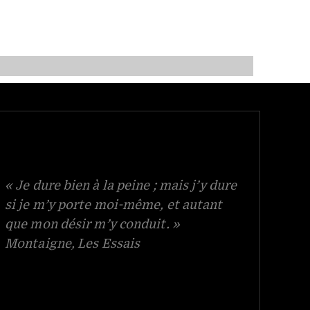
« Je dure bien à la peine ; mais j’y dure
si je m’y porte moi-même, et autant
que mon désir m’y conduit. »
Montaigne, Les Essais