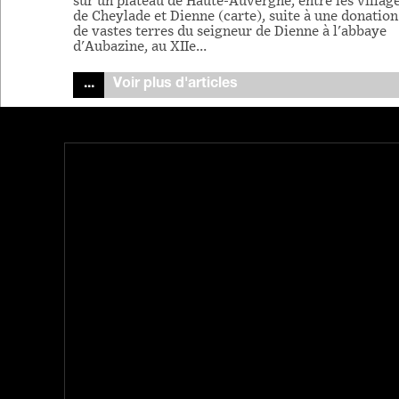
sur un plateau de Haute-Auvergne, entre les villag
de Cheylade et Dienne (carte), suite à une donation
de vastes terres du seigneur de Dienne à l'abbaye
d'Aubazine, au XIIe…
Voir plus d'articles