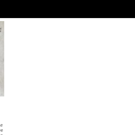
he
ée