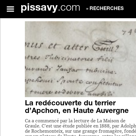
pissavy
.com
» RECHERCHES
La redécouverte du terrier
d’Apchon, en Haute Auvergne
Ca a commencé par la lecture de La Maison de
Graule. C'est une étude publiée en 1888, par Adolp
de Rochemonteix, sur une grange fromagère, fond