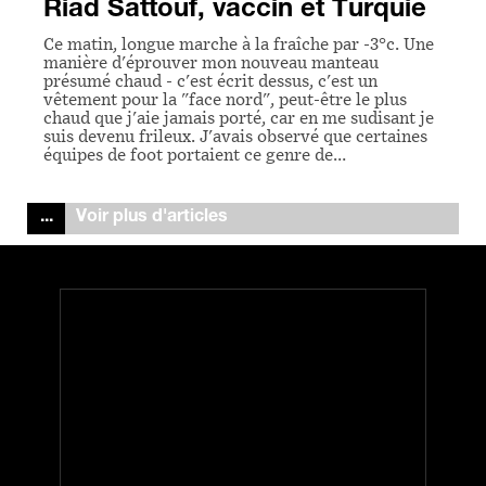
Riad Sattouf, vaccin et Turquie
Ce matin, longue marche à la fraîche par -3°c. Une
manière d'éprouver mon nouveau manteau
présumé chaud - c'est écrit dessus, c'est un
vêtement pour la "face nord", peut-être le plus
chaud que j'aie jamais porté, car en me sudisant je
suis devenu frileux. J'avais observé que certaines
équipes de foot portaient ce genre de…
Voir plus d'articles