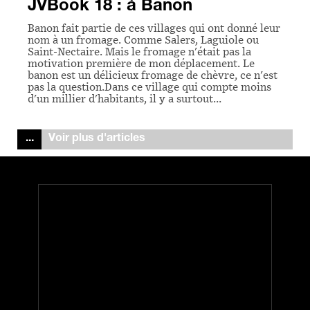
JVBook 18 : à Banon
Banon fait partie de ces villages qui ont donné leur
nom à un fromage. Comme Salers, Laguiole ou
Saint-Nectaire. Mais le fromage n'était pas la
motivation première de mon déplacement. Le
banon est un délicieux fromage de chèvre, ce n'est
pas la question.Dans ce village qui compte moins
d'un millier d'habitants, il y a surtout…
Voir plus d'articles