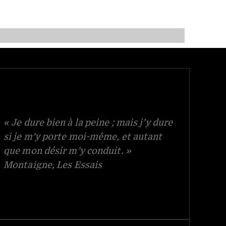
« Je dure bien à la peine ; mais j’y dure
si je m’y porte moi-même, et autant
que mon désir m’y conduit. »
Montaigne, Les Essais