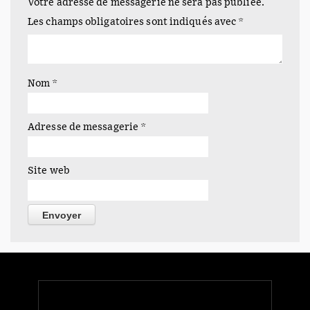
Votre adresse de messagerie ne sera pas publiée.
Les champs obligatoires sont indiqués avec
*
JVBook 17 : à Marseille (9ème)
J'ai troqué le 17ème exemplaire résiduel du JVBook,
contre les Cahiers de Jean Paulhan. Je…
Nom
*
Adresse de messagerie
*
Site web