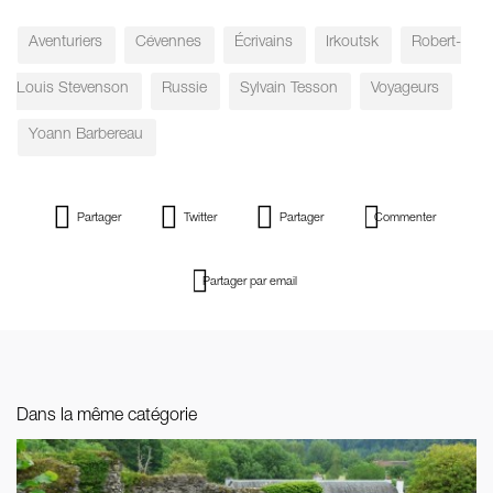
Aventuriers
Cévennes
Écrivains
Irkoutsk
Robert-
Louis Stevenson
Russie
Sylvain Tesson
Voyageurs
Yoann Barbereau
Partager
Twitter
Partager
Commenter
Partager par email
Dans la même catégorie